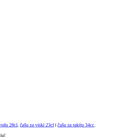
vodu 28cl
,
čašu za viski 23cl
i
čašu za rakiju 34cc
.
uju!