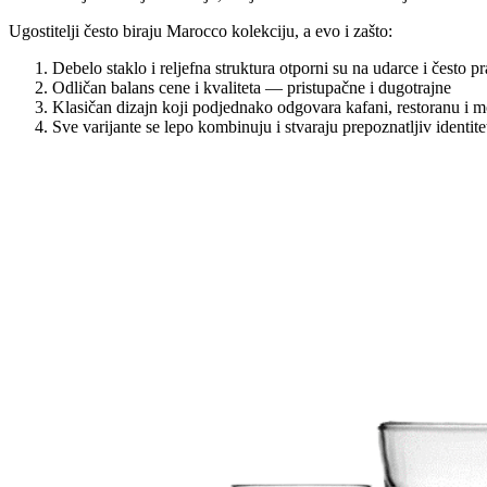
Ugostitelji često biraju Marocco kolekciju, a evo i zašto:
Debelo staklo i reljefna struktura otporni su na udarce i često pr
Odličan balans cene i kvaliteta — pristupačne i dugotrajne
Klasičan dizajn koji podjednako odgovara kafani, restoranu i
Sve varijante se lepo kombinuju i stvaraju prepoznatljiv identite