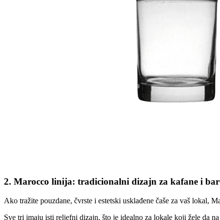
2. Marocco linija: tradicionalni dizajn za kafane i ba
Ako tražite pouzdane, čvrste i estetski usklađene čaše za vaš lokal, M
Sve tri imaju isti reljefni dizajn, što je idealno za lokale koji žele da