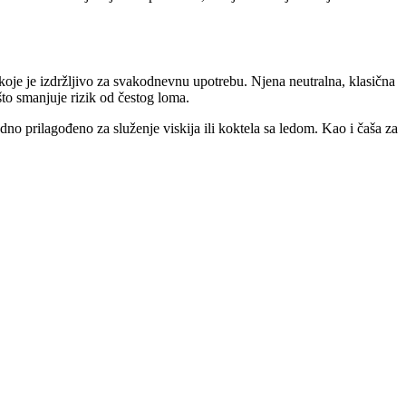
koje je izdržljivo za svakodnevnu upotrebu. Njena neutralna, klasična
što smanjuje rizik od čestog loma.
dno prilagođeno za služenje viskija ili koktela sa ledom. Kao i čaša za