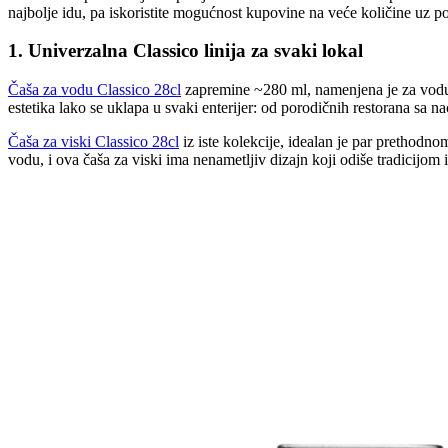
najbolje idu, pa iskoristite mogućnost kupovine na veće količine uz po
1. Univerzalna Classico linija za svaki lokal
Čaša za vodu Classico 28cl
zapremine ~280 ml, namenjena je za vodu i 
estetika lako se uklapa u svaki enterijer: od porodičnih restorana sa 
Čaša za viski Classico 28cl
iz iste kolekcije, idealan je par prethodno
vodu, i ova čaša za viski ima nenametljiv dizajn koji odiše tradicijom 