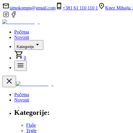
simokompn@gmail.com
+381 61 110 110 1
Knez Mihajla 3
Početna
Novosti
Kategorije
0
Početna
Novosti
Kategorije:
Flaše
Tegle