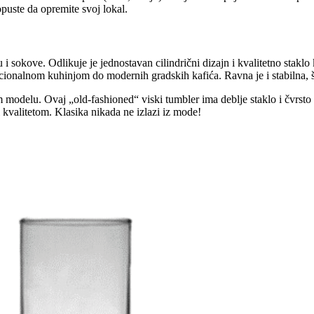
puste da opremite svoj lokal.
sokove. Odlikuje je jednostavan cilindrični dizajn i kvalitetno staklo 
nacionalnom kuhinjom do modernih gradskih kafića. Ravna je i stabilna, 
m modelu. Ovaj „old-fashioned“ viski tumbler ima deblje staklo i čvrsto 
i kvalitetom. Klasika nikada ne izlazi iz mode!