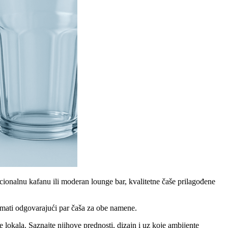
icionalnu kafanu ili moderan lounge bar, kvalitetne čaše prilagođene
o imati odgovarajući par čaša za obe namene.
 lokala. Saznajte njihove prednosti, dizajn i uz koje ambijente