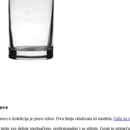
rove
arocco kolekcija je pravi izbor. Ova linija obuhvata tri modela:
čašu za 
 na stolu sve deluje ujednačeno, profesionalno i sa stilom. Gosti to primeć