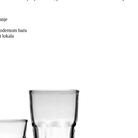
anje
 modernom baru
t lokala