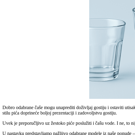
Dobro odabrane čaše mogu unaprediti doživljaj gostiju i ostaviti utisa
stilu pića doprineće boljoj prezentaciji i zadovoljstvu gostiju.
Uvek je preporučljivo uz žestoko piće poslužiti i čašu vode. I ne, to 
U nastavku predstavljamo pažljivo odabrane modele iz naše ponude – za 