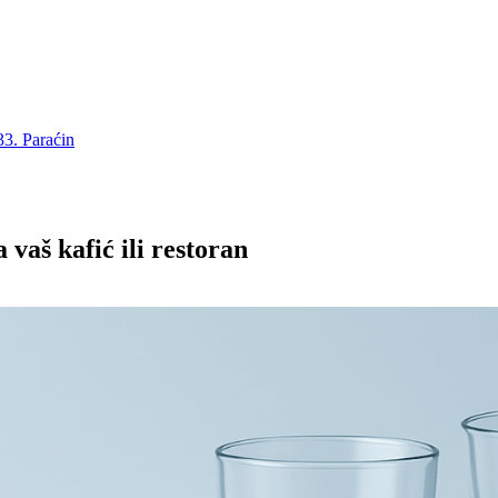
3. Paraćin
 vaš kafić ili restoran