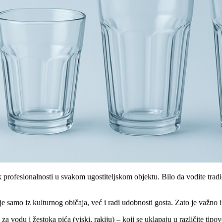
k profesionalnosti u svakom ugostiteljskom objektu. Bilo da vodite trad
nije samo iz kulturnog običaja, već i radi udobnosti gosta. Zato je važn
vodu i žestoka pića (viski, rakiju) – koji se uklapaju u različite tipove