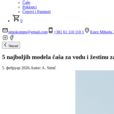
Čaše
Poklopci
Čepovi i Pampuri
0
simokompn@gmail.com
+381 61 110 110 1
Knez Mihajla 3
Nazad
5 najboljih modela čaša za vodu i žestinu za
5. фебруар 2026.
Autor:
A. Simić