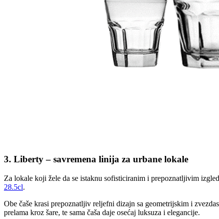
3. Liberty – savremena linija za urbane lokale
Za lokale koji žele da se istaknu sofisticiranim i prepoznatljivim izgl
28.5cl
.
Obe čaše krasi prepoznatljiv reljefni dizajn sa geometrijskim i zvezdas
prelama kroz šare, te sama čaša daje osećaj luksuza i elegancije.