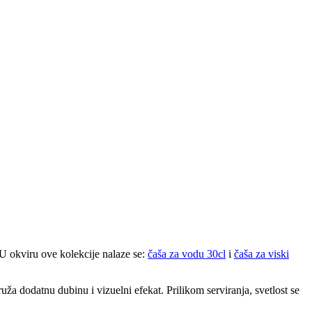
. U okviru ove kolekcije nalaze se:
čaša za vodu 30cl
i
čaša za viski
uža dodatnu dubinu i vizuelni efekat. Prilikom serviranja, svetlost se