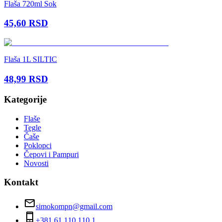
Flaša 720ml Sok
45,60
RSD
Flaša 1L SILTIC
48,99
RSD
Kategorije
Flaše
Tegle
Čaše
Poklopci
Čepovi i Pampuri
Novosti
Kontakt
simokompn@gmail.com
+381 61 110 110 1