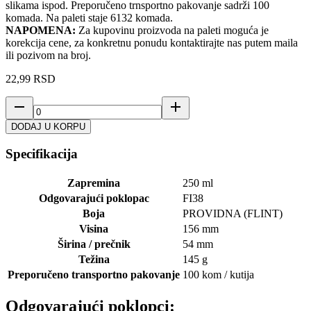
slikama ispod. Preporučeno trnsportno pakovanje sadrži 100
komada. Na paleti staje 6132 komada.
NAPOMENA:
Za kupovinu proizvoda na paleti moguća je
korekcija cene, za konkretnu ponudu kontaktirajte nas putem maila
ili pozivom na broj.
22,99
RSD
DODAJ U KORPU
Specifikacija
Zapremina
250 ml
Odgovarajući poklopac
FI38
Boja
PROVIDNA (FLINT)
Visina
156 mm
Širina / prečnik
54 mm
Težina
145 g
Preporučeno transportno pakovanje
100 kom / kutija
Odgovarajući poklopci
: