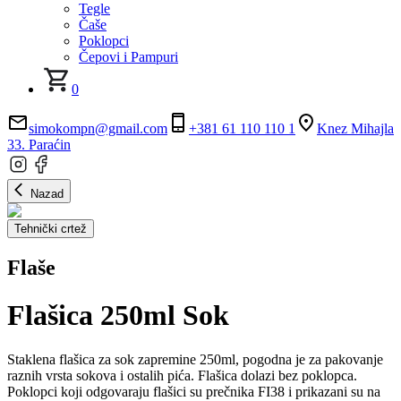
Tegle
Čaše
Poklopci
Čepovi i Pampuri
0
simokompn@gmail.com
+381 61 110 110 1
Knez Mihajla
33. Paraćin
Nazad
Tehnički crtež
Flaše
Flašica 250ml Sok
Staklena flašica za sok zapremine 250ml, pogodna je za pakovanje
raznih vrsta sokova i ostalih pića. Flašica dolazi bez poklopca.
Poklopci koji odgovaraju flašici su prečnika FI38 i prikazani su na