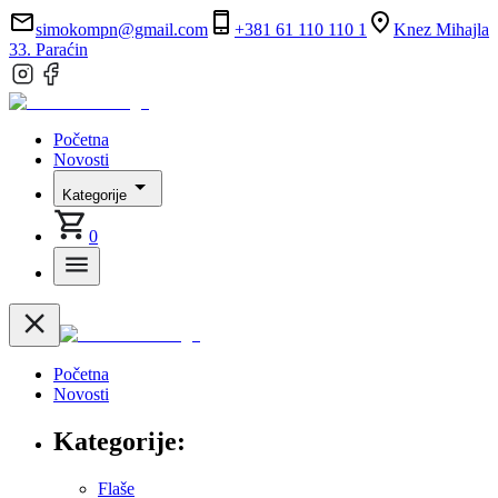
simokompn@gmail.com
+381 61 110 110 1
Knez Mihajla
33. Paraćin
Početna
Novosti
Kategorije
0
Početna
Novosti
Kategorije:
Flaše