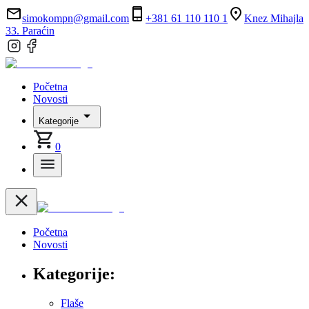
simokompn@gmail.com
+381 61 110 110 1
Knez Mihajla
33. Paraćin
Početna
Novosti
Kategorije
0
Početna
Novosti
Kategorije:
Flaše