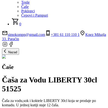
Tegle
Čaše
Poklopci
Čepovi i Pampuri
0
simokompn@gmail.com
+381 61 110 110 1
Knez Mihajla
33. Paraćin
Nazad
Čaše
Čaša za Vodu LIBERTY 30cl
51525
Čaša za vodu,sok i koktele LIBERTY 30cl koja se prodaje po
komadu. U jednoj kutiji staje 12 čaša.