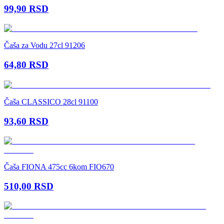
99,90
RSD
Čaša za Vodu 27cl 91206
64,80
RSD
Čaša CLASSICO 28cl 91100
93,60
RSD
Čaša FIONA 475cc 6kom FIO670
510,00
RSD