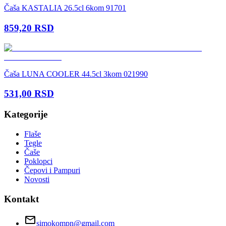
Čaša KASTALIA 26.5cl 6kom 91701
859,20
RSD
Čaša LUNA COOLER 44.5cl 3kom 021990
531,00
RSD
Kategorije
Flaše
Tegle
Čaše
Poklopci
Čepovi i Pampuri
Novosti
Kontakt
simokompn@gmail.com