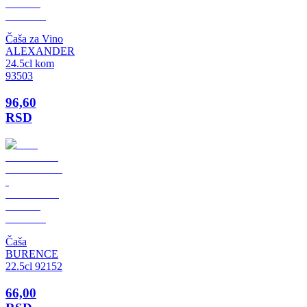
Čaša za Vino
ALEXANDER
24.5cl kom
93503
96,60
RSD
Čaša
BURENCE
22.5cl 92152
66,00