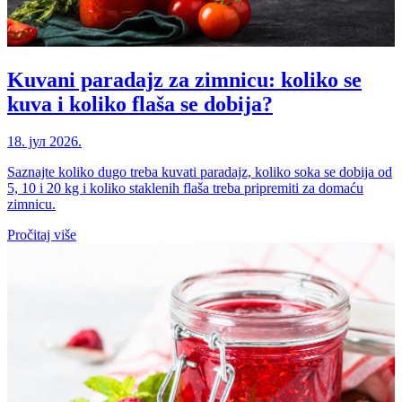
Kuvani paradajz za zimnicu: koliko se
kuva i koliko flaša se dobija?
18. јул 2026.
Saznajte koliko dugo treba kuvati paradajz, koliko soka se dobija od
5, 10 i 20 kg i koliko staklenih flaša treba pripremiti za domaću
zimnicu.
Pročitaj više