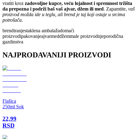
vratiti kroz
zadovoljne kupce, veću lojalnost i spremnost tržišta
da prepozna i podrži baš vaš ajvar, džem ili med
. Zapamtite,
vaš
proizvod možda ide u teglu, ali brend je taj koji ostaje u srcima
potrošača
.
brendiranje
staklena ambalaža
domaći
proizvodi
pakovanje
ajvar
med
džem
male proizvodnje
porodična
gazdinstva
NAJPRODAVANIJI PROIZVODI
Flašica
250ml Sok
22,99
RSD