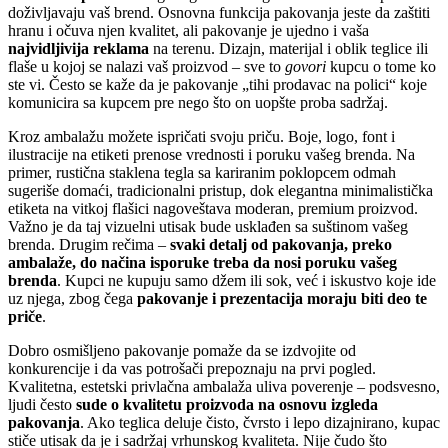
doživljavaju vaš brend. Osnovna funkcija pakovanja jeste da zaštiti
hranu i očuva njen kvalitet, ali pakovanje je ujedno i vaša
najvidljivija reklama
na terenu. Dizajn, materijal i oblik teglice ili
flaše u kojoj se nalazi vaš proizvod – sve to
govori
kupcu o tome ko
ste vi. Često se kaže da je pakovanje „tihi prodavac na polici“ koje
komunicira sa kupcem pre nego što on uopšte proba sadržaj.
Kroz ambalažu možete ispričati svoju priču. Boje, logo, font i
ilustracije na etiketi prenose vrednosti i poruku vašeg brenda. Na
primer, rustična staklena tegla sa kariranim poklopcem odmah
sugeriše domaći, tradicionalni pristup, dok elegantna minimalistička
etiketa na vitkoj flašici nagoveštava moderan, premium proizvod.
Važno je da taj vizuelni utisak bude usklađen sa suštinom vašeg
brenda. Drugim rečima –
svaki detalj od pakovanja, preko
ambalaže, do načina isporuke treba da nosi poruku vašeg
brenda
. Kupci ne kupuju samo džem ili sok, već i iskustvo koje ide
uz njega, zbog čega
pakovanje i prezentacija moraju biti deo te
priče
.
Dobro osmišljeno pakovanje pomaže da se izdvojite od
konkurencije i da vas potrošači prepoznaju na prvi pogled.
Kvalitetna, estetski privlačna ambalaža uliva poverenje – podsvesno,
ljudi često
sude o kvalitetu proizvoda na osnovu izgleda
pakovanja
. Ako teglica deluje čisto, čvrsto i lepo dizajnirano, kupac
stiče utisak da je i sadržaj vrhunskog kvaliteta. Nije čudo što