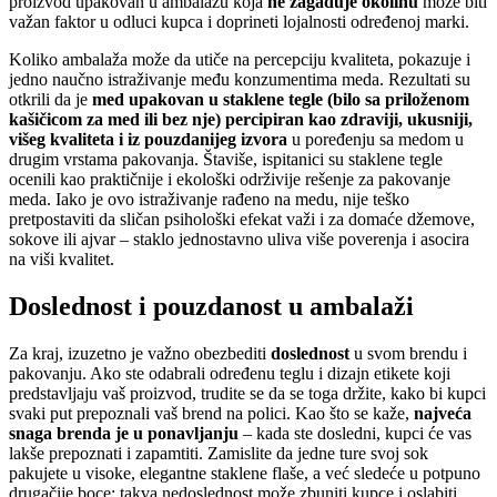
proizvod upakovan u ambalažu koja
ne zagađuje okolinu
može biti
važan faktor u odluci kupca i doprineti lojalnosti određenoj marki.
Koliko ambalaža može da utiče na percepciju kvaliteta, pokazuje i
jedno naučno istraživanje među konzumentima meda. Rezultati su
otkrili da je
med upakovan u staklene tegle (bilo sa priloženom
kašičicom za med ili bez nje) percipiran kao zdraviji, ukusniji,
višeg kvaliteta i iz pouzdanijeg izvora
u poređenju sa medom u
drugim vrstama pakovanja. Štaviše, ispitanici su staklene tegle
ocenili kao praktičnije i ekološki održivije rešenje za pakovanje
meda. Iako je ovo istraživanje rađeno na medu, nije teško
pretpostaviti da sličan psihološki efekat važi i za domaće džemove,
sokove ili ajvar – staklo jednostavno uliva više poverenja i asocira
na viši kvalitet.
Doslednost i pouzdanost u ambalaži
Za kraj, izuzetno je važno obezbediti
doslednost
u svom brendu i
pakovanju. Ako ste odabrali određenu teglu i dizajn etikete koji
predstavljaju vaš proizvod, trudite se da se toga držite, kako bi kupci
svaki put prepoznali vaš brend na polici. Kao što se kaže,
najveća
snaga brenda je u ponavljanju
– kada ste dosledni, kupci će vas
lakše prepoznati i zapamtiti. Zamislite da jedne ture svoj sok
pakujete u visoke, elegantne staklene flaše, a već sledeće u potpuno
drugačije boce; takva nedoslednost može zbuniti kupce i oslabiti