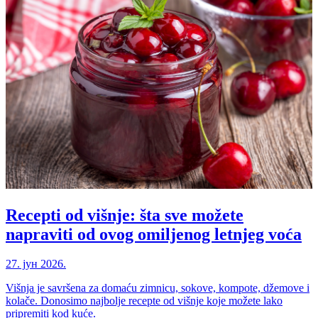
Recepti od višnje: šta sve možete
napraviti od ovog omiljenog letnjeg voća
27. јун 2026.
Višnja je savršena za domaću zimnicu, sokove, kompote, džemove i
kolače. Donosimo najbolje recepte od višnje koje možete lako
pripremiti kod kuće.