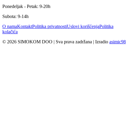
Ponedeljak - Petak:
9-20h
Subota:
9-14h
O nama
Kontakt
Politika privatnosti
Uslovi korišćenja
Politika
kolačića
© 2026
SIMOKOM DOO
| Sva prava zadržana | Izradio
asimic98