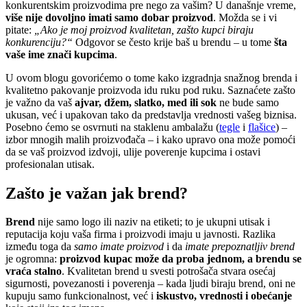
konkurentskim proizvodima pre nego za vašim? U današnje vreme,
više nije dovoljno imati samo dobar proizvod
. Možda se i vi
pitate:
„Ako je moj proizvod kvalitetan, zašto kupci biraju
konkurenciju?“
Odgovor se često krije baš u brendu – u tome
šta
vaše ime znači kupcima
.
U ovom blogu govorićemo o tome kako izgradnja snažnog brenda i
kvalitetno pakovanje proizvoda idu ruku pod ruku. Saznaćete zašto
je važno da vaš
ajvar, džem, slatko, med ili sok
ne bude samo
ukusan, već i upakovan tako da predstavlja vrednosti vašeg biznisa.
Posebno ćemo se osvrnuti na staklenu ambalažu (
tegle
i
flašice
) –
izbor mnogih malih proizvođača – i kako upravo ona može pomoći
da se vaš proizvod izdvoji, ulije poverenje kupcima i ostavi
profesionalan utisak.
Zašto je važan jak brend?
Brend
nije samo logo ili naziv na etiketi; to je ukupni utisak i
reputacija koju vaša firma i proizvodi imaju u javnosti. Razlika
između toga da
samo imate proizvod
i da
imate prepoznatljiv brend
je ogromna:
proizvod kupac može da proba jednom, a brendu se
vraća stalno
. Kvalitetan brend u svesti potrošača stvara osećaj
sigurnosti, povezanosti i poverenja – kada ljudi biraju brend, oni ne
kupuju samo funkcionalnost, već i
iskustvo, vrednosti i obećanje