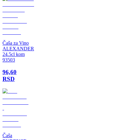
Čaša za Vino
ALEXANDER
24.5cl kom
93503
96,60
RSD
Čaša