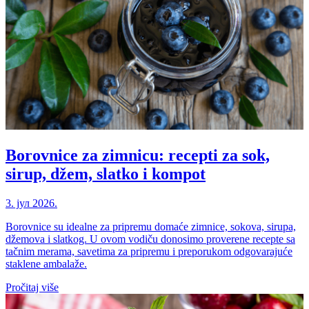
Borovnice za zimnicu: recepti za sok,
sirup, džem, slatko i kompot
3. јул 2026.
Borovnice su idealne za pripremu domaće zimnice, sokova, sirupa,
džemova i slatkog. U ovom vodiču donosimo proverene recepte sa
tačnim merama, savetima za pripremu i preporukom odgovarajuće
staklene ambalaže.
Pročitaj više