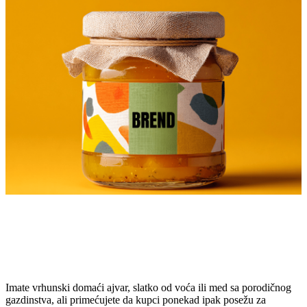
Imate vrhunski domaći ajvar, slatko od voća ili med sa porodičnog
gazdinstva, ali primećujete da kupci ponekad ipak posežu za