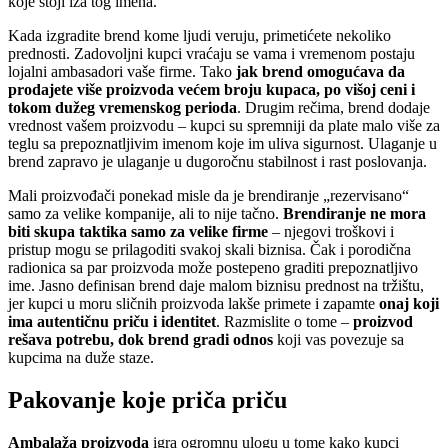
koje stoji iza tog imena.
Kada izgradite brend kome ljudi veruju, primetićete nekoliko
prednosti. Zadovoljni kupci vraćaju se vama i vremenom postaju
lojalni ambasadori vaše firme. Tako
jak brend omogućava da
prodajete više proizvoda većem broju kupaca, po višoj ceni i
tokom dužeg vremenskog perioda
. Drugim rečima, brend dodaje
vrednost vašem proizvodu – kupci su spremniji da plate malo više za
teglu sa prepoznatljivim imenom koje im uliva sigurnost. Ulaganje u
brend zapravo je ulaganje u dugoročnu stabilnost i rast poslovanja.
Mali proizvođači ponekad misle da je brendiranje „rezervisano“
samo za velike kompanije, ali to nije tačno.
Brendiranje ne mora
biti skupa taktika samo za velike firme
– njegovi troškovi i
pristup mogu se prilagoditi svakoj skali biznisa. Čak i porodična
radionica sa par proizvoda može postepeno graditi prepoznatljivo
ime. Jasno definisan brend daje malom biznisu prednost na tržištu,
jer kupci u moru sličnih proizvoda lakše primete i zapamte
onaj koji
ima autentičnu priču i identitet
. Razmislite o tome –
proizvod
rešava potrebu, dok brend gradi odnos
koji vas povezuje sa
kupcima na duže staze.
Pakovanje koje priča priču
Ambalaža proizvoda
igra ogromnu ulogu u tome kako kupci