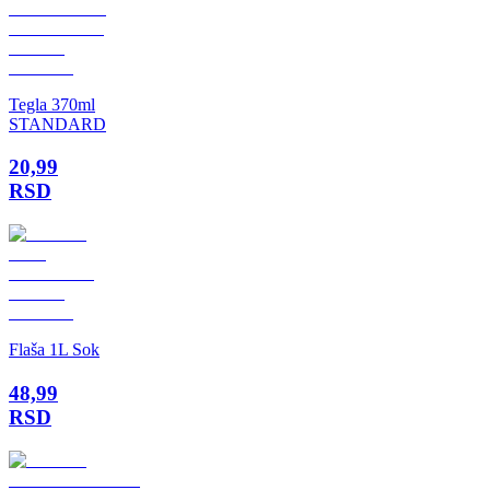
Tegla 370ml
STANDARD
20,99
RSD
Flaša 1L Sok
48,99
RSD