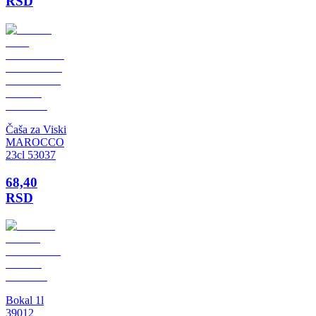
RSD
Čaša za Viski
MAROCCO
23cl 53037
68,40
RSD
Bokal 1l
39012