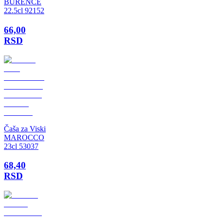
BURENCE
22.5cl 92152
66,00
RSD
Čaša za Viski
MAROCCO
23cl 53037
68,40
RSD