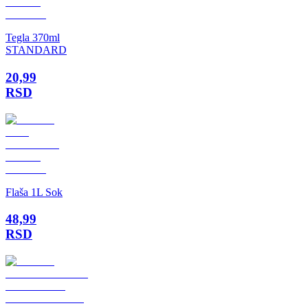
Tegla 370ml
STANDARD
20,99
RSD
Flaša 1L Sok
48,99
RSD