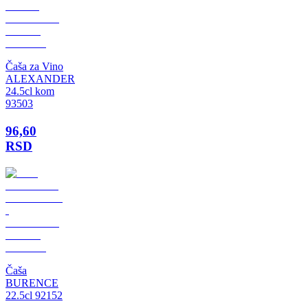
Čaša za Vino
ALEXANDER
24.5cl kom
93503
96,60
RSD
Čaša
BURENCE
22.5cl 92152