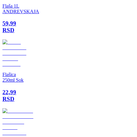
Flaša 1L
ANDREVSKAJA
59,99
RSD
Flašica
250ml Sok
22,99
RSD