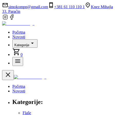
simokompn@gmail.com
+381 61 110 110 1
Knez Mihajla
33. Paraćin
Početna
Novosti
Kategorije
0
Početna
Novosti
Kategorije:
Flaše