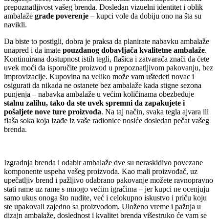
prepoznatljivost vašeg brenda. Dosledan vizuelni identitet i oblik
ambalaže
grade poverenje
– kupci vole da dobiju ono na šta su
navikli.
Da biste to postigli, dobra je praksa da planirate nabavku ambalaže
unapred i da imate
pouzdanog dobavljača kvalitetne ambalaže
.
Kontinuirana dostupnost istih tegli, flašica i zatvarača znači da ćete
uvek moći da isporučite proizvod u prepoznatljivom pakovanju, bez
improvizacije. Kupovina na veliko može vam uštedeti novac i
osigurati da nikada ne ostanete bez ambalaže kada stigne sezona
punjenja – nabavka ambalaže u većim količinama obezbeđuje
stalnu zalihu, tako da ste uvek spremni da zapakujete i
pošaljete nove ture proizvoda
. Na taj način, svaka tegla ajvara ili
flaša soka koja izađe iz vaše radionice nosiće dosledan pečat vašeg
brenda.
Izgradnja brenda i odabir ambalaže dve su neraskidivo povezane
komponente uspeha vašeg proizvoda. Kao mali proizvođač, uz
upečatljiv brend i pažljivo odabrano pakovanje možete ravnopravno
stati rame uz rame s mnogo većim igračima – jer kupci ne ocenjuju
samo ukus onoga što nudite, već i celokupno iskustvo i priču koju
ste upakovali zajedno sa proizvodom. Uloženo vreme i pažnja u
dizajn ambalaže, doslednost i kvalitet brenda višestruko će vam se