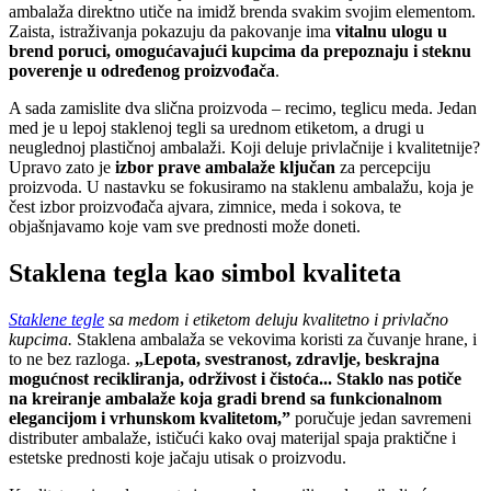
ambalaža direktno utiče na imidž brenda svakim svojim elementom.
Zaista, istraživanja pokazuju da pakovanje ima
vitalnu ulogu u
brend poruci, omogućavajući kupcima da prepoznaju i steknu
poverenje u određenog proizvođača
.
A sada zamislite dva slična proizvoda – recimo, teglicu meda. Jedan
med je u lepoj staklenoj tegli sa urednom etiketom, a drugi u
neuglednoj plastičnoj ambalaži. Koji deluje privlačnije i kvalitetnije?
Upravo zato je
izbor prave ambalaže ključan
za percepciju
proizvoda. U nastavku se fokusiramo na staklenu ambalažu, koja je
čest izbor proizvođača ajvara, zimnice, meda i sokova, te
objašnjavamo koje vam sve prednosti može doneti.
Staklena tegla kao simbol kvaliteta
Staklene tegle
sa medom i etiketom deluju kvalitetno i privlačno
kupcima.
Staklena ambalaža se vekovima koristi za čuvanje hrane, i
to ne bez razloga.
„Lepota, svestranost, zdravlje, beskrajna
mogućnost recikliranja, održivost i čistoća... Staklo nas potiče
na kreiranje ambalaže koja gradi brend sa funkcionalnom
elegancijom i vrhunskom kvalitetom,”
poručuje jedan savremeni
distributer ambalaže, ističući kako ovaj materijal spaja praktične i
estetske prednosti koje jačaju utisak o proizvodu.