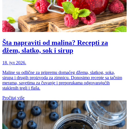
Šta napraviti od malina? Recepti za
džem, slatko, sok i sirup
18. јул 2026.
Maline su odlične za pripremu domaćeg džema, slatkog, soka,
sirupa i drugih proizvoda za zimnicu. Donosimo recepte sa tačnim
merama, savetima za čuvanje i preporukama odgovarajućih
staklenih tegli i flaša.
Pročitaj više