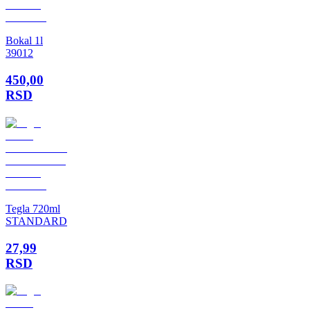
Bokal 1l
39012
450,00
RSD
Tegla 720ml
STANDARD
27,99
RSD