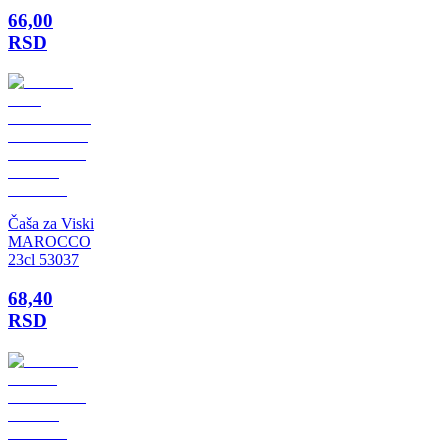
66,00
RSD
Čaša za Viski
MAROCCO
23cl 53037
68,40
RSD