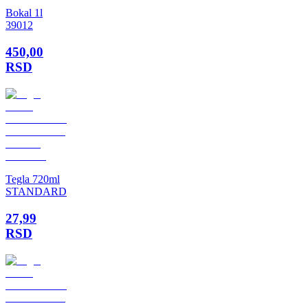
Bokal 1l
39012
450,00
RSD
Tegla 720ml
STANDARD
27,99
RSD