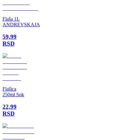
Flaša 1L
ANDREVSKAJA
59,99
RSD
Flašica
250ml Sok
22,99
RSD