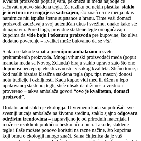
Kvalitet proizvoda poput ajvara, pekmeza ili meda najbolje će
sačuvati upravo staklena tegla. Za razliku od nekih plastika,
staklo
je inertno i ne reaguje sa sadržajem
, što znači da ne menja ukus
namirnice niti ispušta štetne supstance u hranu. Time vaši domaći
proizvodi zadržavaju svoj autentičan ukus i svežinu, onako kako ste
ih napravili. Pored toga, providne staklene tegle omogućavaju
kupcima da
vide boju i teksturu proizvoda
pre kupovine, što uliva
dodatno poverenje – kvalitet može bukvalno da se
vidi
.
Staklo se takođe smatra
premijum ambalažom
u svetu
prehrambenih proizvoda. Mnogi vrhunski proizvođači meda (poput
manuka meda sa Novog Zelanda) biraju staklo upravo zato što ono
doprinosi percepciji ekskluzivnosti i visokog kvaliteta. Slično tome, i
kod malih biznisa klasična staklena tegla (npr. tipa mason) donosi
notu tradicije i ozbiljnosti. Kada kupac vidi med ili džem u lepo
upakovanoj staklenoj tegli, stiče utisak da drži nešto vredno i
provereno – takva ambalaža govori
“ovo je kvalitetan, domaći
proizvod”
.
Dodatni adut stakla je ekologija. U vremenu kada su potrošači sve
svesniji uticaja ambalaže na životnu sredinu, staklo sjajno
odgovara
održivim trendovima
– napravljeno je od prirodnih materijala i
može se reciklirati praktično beskonačno puta. Takođe, staklene
tegle i flaše možete ponovo koristiti na razne načine, što kupcima
koji brinu o ekologiji mnogo znači. Sama činjenica da je vaš