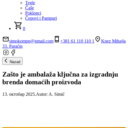
Tegle
Čaše
Poklopci
Čepovi i Pampuri
0
simokompn@gmail.com
+381 61 110 110 1
Knez Mihajla
33. Paraćin
Nazad
Zašto je ambalaža ključna za izgradnju
brenda domaćih proizvoda
13. октобар 2025.
Autor:
A. Simić