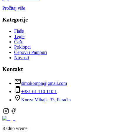
Pročitaj više
Kategorije
Flaše
Tegle
Čaše
Poklopci
Čepovi i Pampuri
Novosti
Kontakt
simokompn@gmail.com
+381 61 110 110 1
Kneza Mihajla 33, Paraćin
Radno vreme: