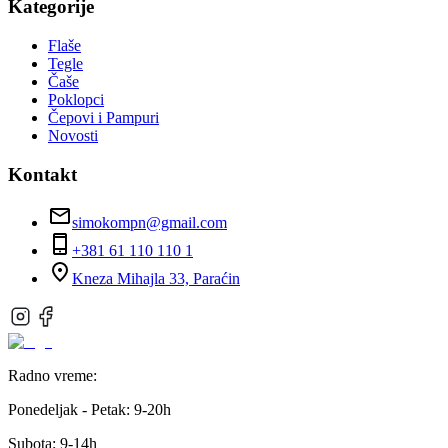
Kategorije
Flaše
Tegle
Čaše
Poklopci
Čepovi i Pampuri
Novosti
Kontakt
simokompn@gmail.com
+381 61 110 110 1
Kneza Mihajla 33, Paraćin
Radno vreme:
Ponedeljak - Petak:
9-20h
Subota:
9-14h