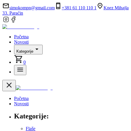
simokompn@gmail.com
+381 61 110 110 1
Knez Mihajla
33. Paraćin
Početna
Novosti
Kategorije
0
Početna
Novosti
Kategorije:
Flaše