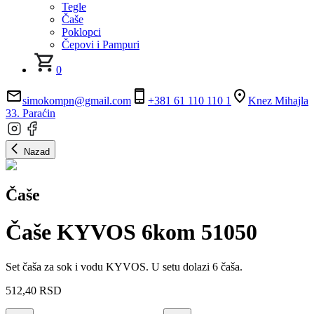
Tegle
Čaše
Poklopci
Čepovi i Pampuri
0
simokompn@gmail.com
+381 61 110 110 1
Knez Mihajla
33. Paraćin
Nazad
Čaše
Čaše KYVOS 6kom 51050
Set čaša za sok i vodu KYVOS. U setu dolazi 6 čaša.
512,40
RSD