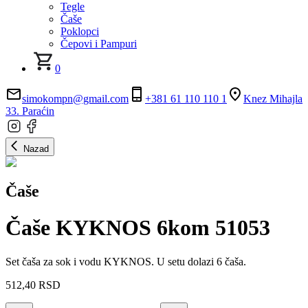
Tegle
Čaše
Poklopci
Čepovi i Pampuri
0
simokompn@gmail.com
+381 61 110 110 1
Knez Mihajla
33. Paraćin
Nazad
Čaše
Čaše KYKNOS 6kom 51053
Set čaša za sok i vodu KYKNOS. U setu dolazi 6 čaša.
512,40
RSD