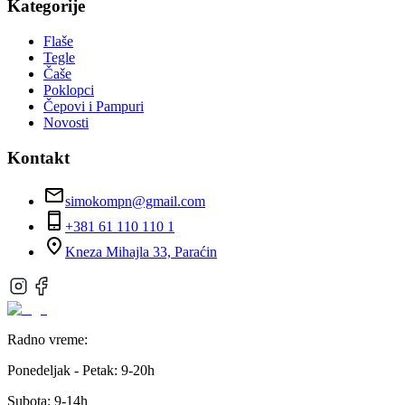
Kategorije
Flaše
Tegle
Čaše
Poklopci
Čepovi i Pampuri
Novosti
Kontakt
simokompn@gmail.com
+381 61 110 110 1
Kneza Mihajla 33, Paraćin
Radno vreme:
Ponedeljak - Petak:
9-20h
Subota:
9-14h