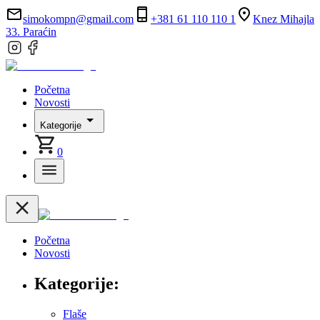
simokompn@gmail.com
+381 61 110 110 1
Knez Mihajla
33. Paraćin
Početna
Novosti
Kategorije
0
Početna
Novosti
Kategorije:
Flaše