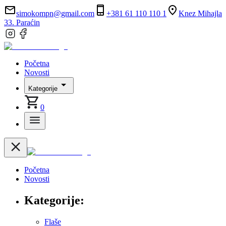
simokompn@gmail.com
+381 61 110 110 1
Knez Mihajla
33. Paraćin
Početna
Novosti
Kategorije
0
Početna
Novosti
Kategorije:
Flaše