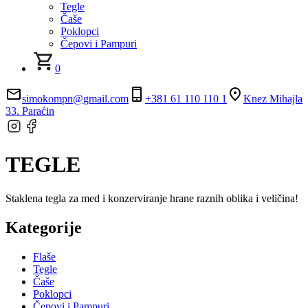
Tegle
Čaše
Poklopci
Čepovi i Pampuri
0
simokompn@gmail.com
+381 61 110 110 1
Knez Mihajla
33. Paraćin
TEGLE
Staklena tegla za med i konzerviranje hrane raznih oblika i veličina!
Kategorije
Flaše
Tegle
Čaše
Poklopci
Čepovi i Pampuri