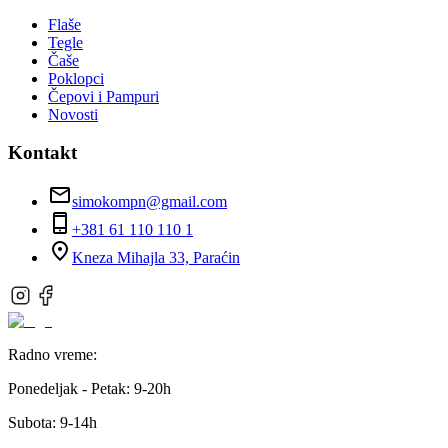
Flaše
Tegle
Čaše
Poklopci
Čepovi i Pampuri
Novosti
Kontakt
simokompn@gmail.com
+381 61 110 110 1
Kneza Mihajla 33, Paraćin
Radno vreme:
Ponedeljak - Petak:
9-20h
Subota:
9-14h