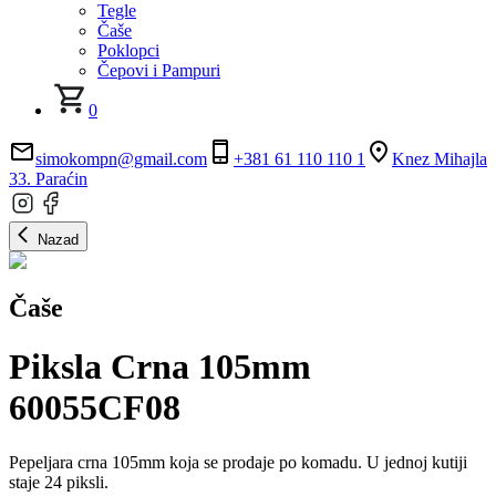
Tegle
Čaše
Poklopci
Čepovi i Pampuri
0
simokompn@gmail.com
+381 61 110 110 1
Knez Mihajla
33. Paraćin
Nazad
Čaše
Piksla Crna 105mm
60055CF08
Pepeljara crna 105mm koja se prodaje po komadu. U jednoj kutiji
staje 24 piksli.