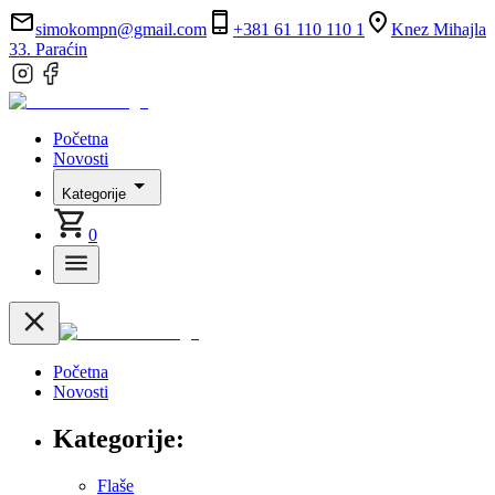
simokompn@gmail.com
+381 61 110 110 1
Knez Mihajla
33. Paraćin
Početna
Novosti
Kategorije
0
Početna
Novosti
Kategorije:
Flaše