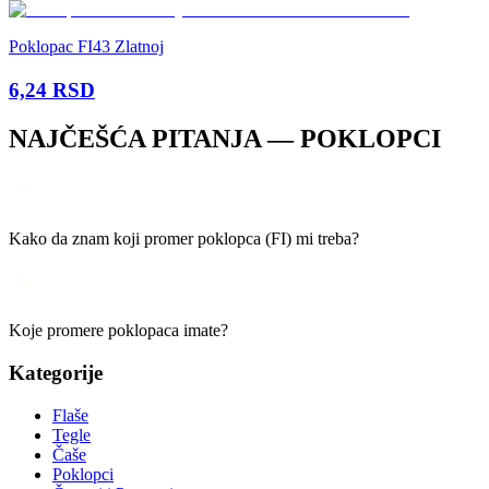
Poklopac FI43 Zlatnoj
6,24
RSD
NAJČEŠĆA PITANJA —
POKLOPCI
Kako da znam koji promer poklopca (FI) mi treba?
Koje promere poklopaca imate?
Kategorije
Flaše
Tegle
Čaše
Poklopci