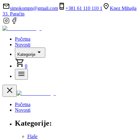
simokompn@gmail.com
+381 61 110 110 1
Knez Mihajla
33. Paraćin
Početna
Novosti
Kategorije
0
Početna
Novosti
Kategorije:
Flaše