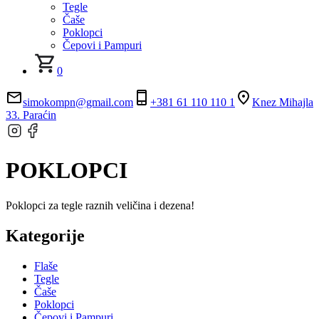
Tegle
Čaše
Poklopci
Čepovi i Pampuri
0
simokompn@gmail.com
+381 61 110 110 1
Knez Mihajla
33. Paraćin
POKLOPCI
Poklopci za tegle raznih veličina i dezena!
Kategorije
Flaše
Tegle
Čaše
Poklopci
Čepovi i Pampuri