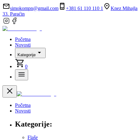
simokompn@gmail.com
+381 61 110 110 1
Knez Mihajla
33. Paraćin
Početna
Novosti
Kategorije
0
Početna
Novosti
Kategorije:
Flaše