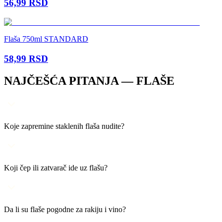
56,99
RSD
Flaša 750ml STANDARD
58,99
RSD
NAJČEŠĆA PITANJA —
FLAŠE
Koje zapremine staklenih flaša nudite?
Koji čep ili zatvarač ide uz flašu?
Da li su flaše pogodne za rakiju i vino?