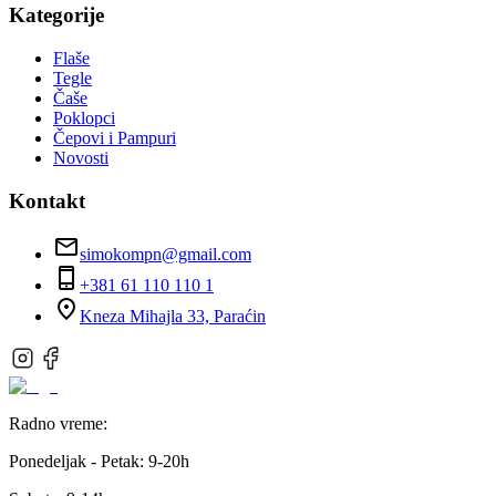
Kategorije
Flaše
Tegle
Čaše
Poklopci
Čepovi i Pampuri
Novosti
Kontakt
simokompn@gmail.com
+381 61 110 110 1
Kneza Mihajla 33, Paraćin
Radno vreme:
Ponedeljak - Petak:
9-20h