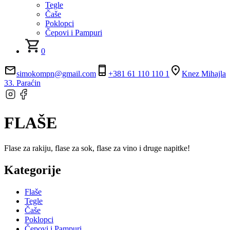
Tegle
Čaše
Poklopci
Čepovi i Pampuri
0
simokompn@gmail.com
+381 61 110 110 1
Knez Mihajla
33. Paraćin
FLAŠE
Flase za rakiju, flase za sok, flase za vino i druge napitke!
Kategorije
Flaše
Tegle
Čaše
Poklopci
Čepovi i Pampuri