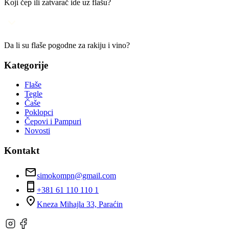
Koji čep ili zatvarač ide uz flašu?
Da li su flaše pogodne za rakiju i vino?
Kategorije
Flaše
Tegle
Čaše
Poklopci
Čepovi i Pampuri
Novosti
Kontakt
simokompn@gmail.com
+381 61 110 110 1
Kneza Mihajla 33, Paraćin