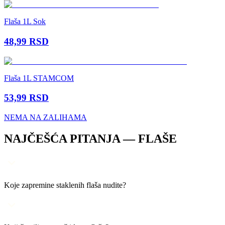
Flaša 1L Sok
48,99
RSD
Flaša 1L STAMCOM
53,99
RSD
NEMA NA ZALIHAMA
NAJČEŠĆA PITANJA —
FLAŠE
Koje zapremine staklenih flaša nudite?