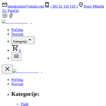
simokompn@gmail.com
+381 61 110 110 1
Knez Mihajla
33. Paraćin
Početna
Novosti
Kategorije
0
Početna
Novosti
Kategorije:
Flaše