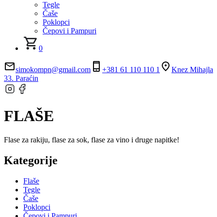
Tegle
Čaše
Poklopci
Čepovi i Pampuri
0
simokompn@gmail.com
+381 61 110 110 1
Knez Mihajla
33. Paraćin
FLAŠE
Flase za rakiju, flase za sok, flase za vino i druge napitke!
Kategorije
Flaše
Tegle
Čaše
Poklopci
Čepovi i Pampuri