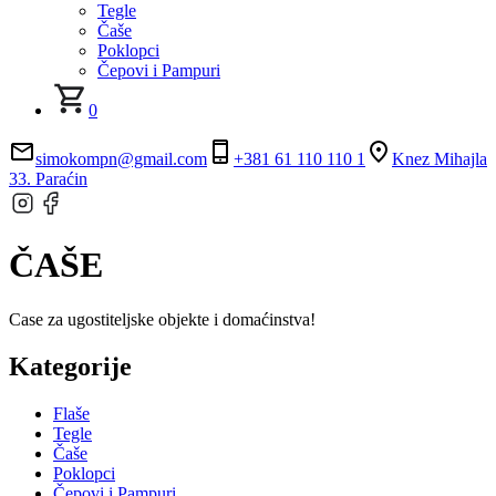
Tegle
Čaše
Poklopci
Čepovi i Pampuri
0
simokompn@gmail.com
+381 61 110 110 1
Knez Mihajla
33. Paraćin
ČAŠE
Case za ugostiteljske objekte i domaćinstva!
Kategorije
Flaše
Tegle
Čaše
Poklopci
Čepovi i Pampuri