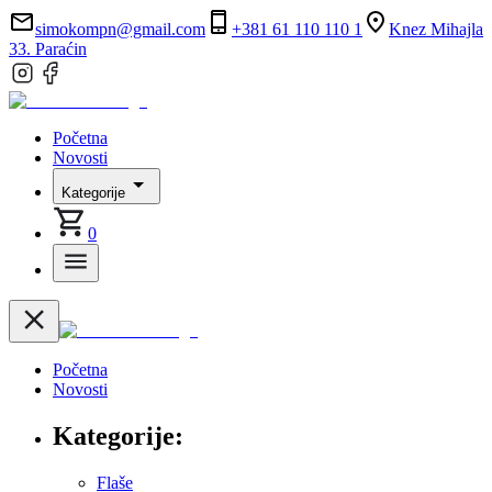
simokompn@gmail.com
+381 61 110 110 1
Knez Mihajla
33. Paraćin
Početna
Novosti
Kategorije
0
Početna
Novosti
Kategorije:
Flaše