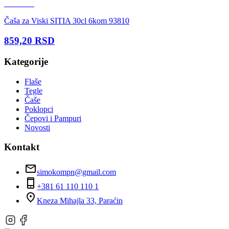
Čaša za Viski SITIA 30cl 6kom 93810
859,20
RSD
Kategorije
Flaše
Tegle
Čaše
Poklopci
Čepovi i Pampuri
Novosti
Kontakt
simokompn@gmail.com
+381 61 110 110 1
Kneza Mihajla 33, Paraćin